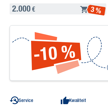
2.000
3 %
€
Service
Kwaliteit