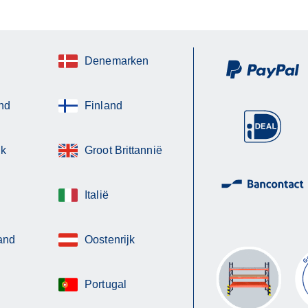
Denemarken
nd
Finland
jk
Groot Brittannië
Italië
and
Oostenrijk
Portugal