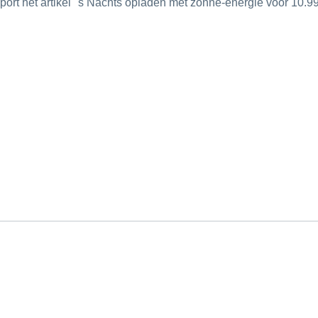
sport het artikel "s Nachts opladen met zonne-energie voor 10.9