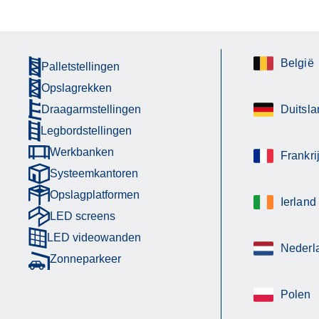
België
Palletstellingen
Opslagrekken
Draagarmstellingen
Duitsla
Legbordstellingen
Werkbanken
Frankri
Systeemkantoren
Opslagplatformen
Ierland
LED screens
LED videowanden
Nederl
Zonneparkeer
Polen