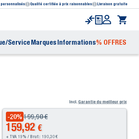
 personnalisés
Qualité certifiée à prix raisonnables
Livraison gratuite
ue/Service
Marques
Informations
% OFFRES
Incl.
Garantie du meilleur prix
199,90
€
-20
%
159,92
€
+ TVA 19% / Brut:
190,30
€