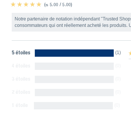
★ ★ ★ ★ ★
★ ★ ★ ★ ★
(ᴓ 5.00 / 5.00)
Notre partenaire de notation indépendant "Trusted Shop
consommateurs qui ont réellement acheté les produits.
5 étoiles
(1)
★
★
4 étoiles
(0)
3 étoiles
(0)
2 étoiles
(0)
1 étoile
(0)
Afficher tous