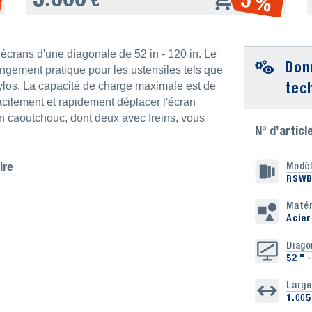
5 %
 écrans d'une diagonale de 52 in - 120 in. Le
Don
angement pratique pour les ustensiles tels que
tec
ylos. La capacité de charge maximale est de
acilement et rapidement déplacer l'écran
en caoutchouc, dont deux avec freins, vous
N° d’articl
Modè
ire
RSWB
Matér
Acier
Diago
52 " 
Large
1.00