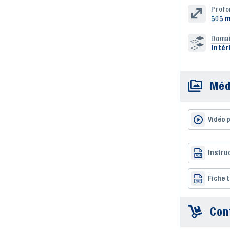
Profo
505 
Domai
Intér
Méd
Vidéo 
Instru
Fiche 
Con