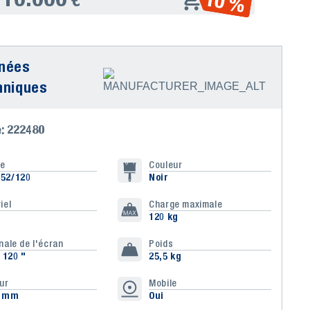
10 %
nées
hniques
e: 222480
le
Couleur
52/120
Noir
iel
Charge maximale
120 kg
nale de l'écran
Poids
- 120 "
25,5 kg
ur
Mobile
5 mm
Oui