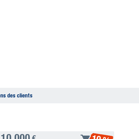
ns des clients
10.000
€