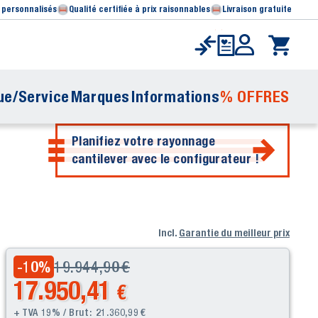
 personnalisés
Qualité certifiée à prix raisonnables
Livraison gratuite
ue/Service
Marques
Informations
% OFFRES
Planifiez votre rayonnage
cantilever avec le configurateur !
Incl.
Garantie du meilleur prix
19.944,90
€
-10
%
17.950,41
€
+ TVA 19% / Brut:
21.360,99
€