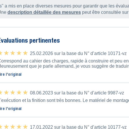
s" a mis en place diverses mesures pour garantir que les évalu
 Une
description détaillée des mesures
peut être consultée su
Évaluations pertinentes
 ★ ★ ★ ★
 ★ ★ ★ ★
25.02.2026 sur la base du N° d’article 10171-vz
orrespond au cahier des charges, rapide à construire et peu enc
eureusement que je parle allemand, je vous suggère de traduire
ire l'original
 ★ ★ ★ ★
 ★ ★ ★ ★
08.06.2023 sur la base du N° d’article 9987-vz
'exécution et la finition sont très bonnes. Le matériel de monta
ire l'original
 ★ ★ ★ ★
 ★ ★ ★ ★
17.01.2022 sur la base du N° d’article 10177-vz