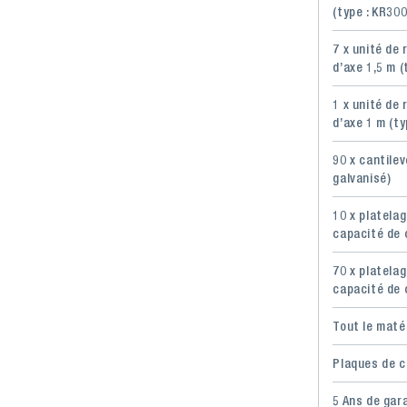
(type : KR30
7 x unité de
d’axe 1,5 m (
1 x unité de
d’axe 1 m (ty
90 x cantile
galvanisé)
10 x platelag
capacité de 
70 x platelag
capacité de 
Tout le maté
Plaques de c
5 Ans de gar