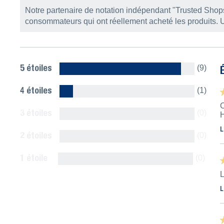
Notre partenaire de notation indépendant "Trusted Shop
consommateurs qui ont réellement acheté les produits.
5 étoiles
(9)
4 étoiles
(1)
★
★
C
3 étoiles
(0)
H
L
2 étoiles
(0)
1 étoile
(0)
★
★
L
Afficher tous
L
★
★