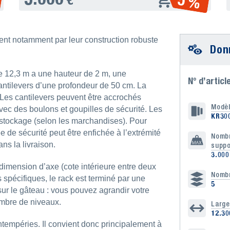
5 %
t notamment par leur construction robuste
Don
de 12,3 m a une hauteur de 2 m, une
N° d’articl
antilevers d’une profondeur de 50 cm. La
Les cantilevers peuvent être accrochés
Modè
vec des boulons et goupilles de sécurité. Les
KR30
stockage (selon les marchandises). Pour
 de sécurité peut être enfichée à l’extrémité
Nombr
ans la livraison.
suppo
3.000
imension d’axe (cote intérieure entre deux
Nombr
 spécifiques, le rack est terminé par une
5
ur le gâteau : vous pouvez agrandir votre
ombre de niveaux.
Large
12.3
ntempéries. Il convient donc principalement à