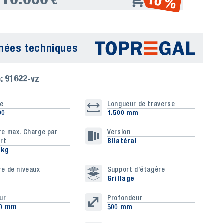
10 %
nées techniques
e: 91622-vz
le
Longueur de traverse
00
1.500 mm
e max. Charge par
Version
rt
Bilatéral
 kg
e de niveaux
Support d’étagère
Grillage
ur
Profondeur
00 mm
500 mm