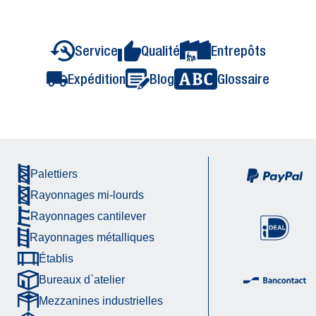
Service
Qualité
Entrepôts
Expédition
Blog
Glossaire
Palettiers
Rayonnages mi-lourds
Rayonnages cantilever
Rayonnages métalliques
Établis
Bureaux d`atelier
Mezzanines industrielles