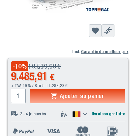
Incl.
Garantie du meilleur prix
10.539,90
€
-10
%
9.485,91
€
+ TVA 19% / Brut:
11.288,23
€
Ajouter au panier
2 - 4
jr. ouvrés
livraison gratuite