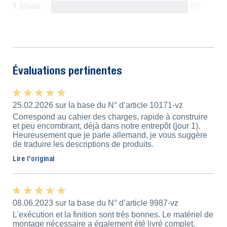
1 étoile
(0)
Afficher tous
Évaluations pertinentes
★ ★ ★ ★ ★
★ ★ ★ ★ ★
25.02.2026 sur la base du N° d’article 10171-vz
Correspond au cahier des charges, rapide à construire
et peu encombrant, déjà dans notre entrepôt (jour 1).
Heureusement que je parle allemand, je vous suggère
de traduire les descriptions de produits.
Lire l'original
★ ★ ★ ★ ★
★ ★ ★ ★ ★
08.06.2023 sur la base du N° d’article 9987-vz
L'exécution et la finition sont très bonnes. Le matériel de
montage nécessaire a également été livré complet.