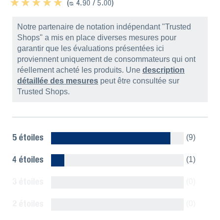
★ ★ ★ ★ ★
★ ★ ★ ★ ★
(ᴓ 4.90 / 5.00)
Notre partenaire de notation indépendant "Trusted
Shops" a mis en place diverses mesures pour
garantir que les évaluations présentées ici
proviennent uniquement de consommateurs qui ont
réellement acheté les produits. Une
description
détaillée des mesures
peut être consultée sur
Trusted Shops.
5 étoiles
(9)
4 étoiles
(1)
3 étoiles
(0)
2 étoiles
(0)