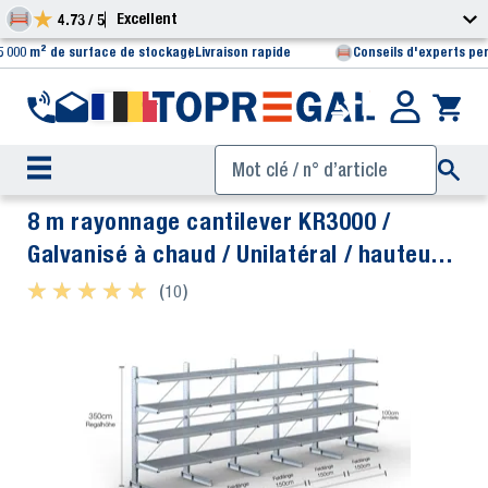
Excellent
4.73 / 5
5 000 m² de surface de stockage
Livraison rapide
Conseils d'experts pe
8 m rayonnage cantilever KR3000 /
Galvanisé à chaud / Unilatéral / hauteur
3,5 m / 100 cm cantilever profondeur / 4
★ ★ ★ ★ ★
★ ★ ★ ★ ★
(10)
niveaux / platelage Grillage